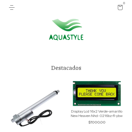
0
Destacados
Display Lcd 16x2 Verde-amarillo
New Heaven Nhd-0216bz-fl-ybw
$7.000,00