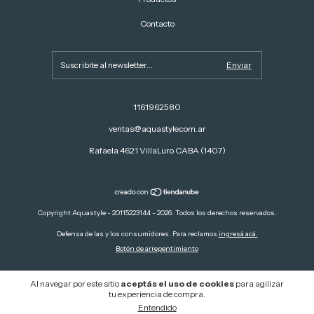
Contacto
1161962580
ventas@aquastyle.com.ar
Rafaela 4621 VillaLuro CABA (1407)
Copyright Aquastyle - 20115223144 - 2026. Todos los derechos reservados.
Defensa de las y los consumidores. Para reclamos
ingresá acá.
Botón de arrepentimiento
Al navegar por este sitio
aceptás el uso de cookies
para agilizar
tu experiencia de compra.
Entendido